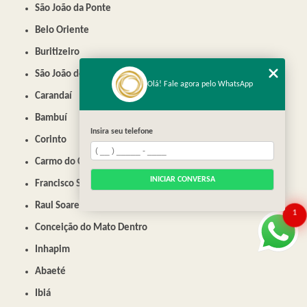
São João da Ponte
Belo Oriente
Buritizeiro
São João do Paraíso
Olá! Fale agora pelo WhatsApp
Carandaí
Bambuí
Insira seu telefone
Corinto
Carmo do Cajuru
INICIAR CONVERSA
Francisco Sá
Raul Soares
1
Conceição do Mato Dentro
Inhapim
Abaeté
Ibiá