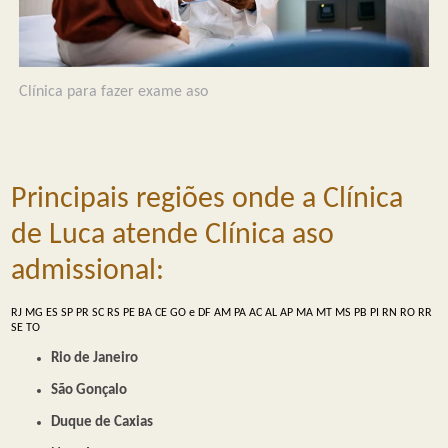
Clínica para fazer exame aso
Principais regiões onde a Clínica
de Luca atende Clínica aso
admissional:
RJ
MG
ES
SP
PR
SC
RS
PE
BA
CE
GO e DF
AM
PA
AC
AL
AP
MA
MT
MS
PB
PI
RN
RO
RR
SE
TO
Rio de Janeiro
São Gonçalo
Duque de Caxias