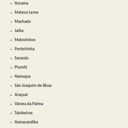
Iturama
Mateus Leme
Machado
Jaíba
Matozinhos
Porteirinha
Sarzedo
Piumhi
Nanuque
São Joaquim de Bicas
Araçuaí
Várzea da Palma
Taiobeiras
Itamarandiba