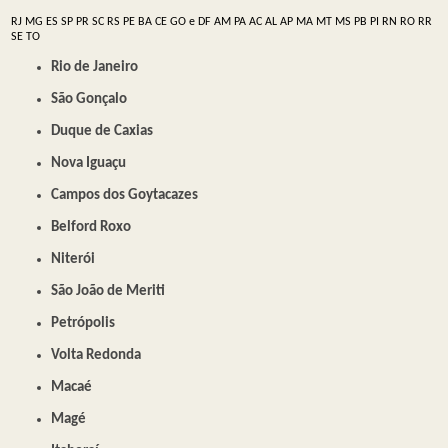
RJ
MG
ES
SP
PR
SC
RS
PE
BA
CE
GO e DF
AM
PA
AC
AL
AP
MA
MT
MS
PB
PI
RN
RO
RR
SE
TO
Rio de Janeiro
São Gonçalo
Duque de Caxias
Nova Iguaçu
Campos dos Goytacazes
Belford Roxo
Niterói
São João de Meriti
Petrópolis
Volta Redonda
Macaé
Magé