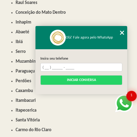
Raul Soares
Conceição do Mato Dentro
Inhapim
Abaeté
Olá! Fale agora pelo WhatsApp
Ibiá
Serro
Insira seu telefone
Muzambinho
Paraguaçu
INICIAR CONVERSA
Perdões
Caxambu
1
Itambacuri
Itapecerica
Santa Vitória
Carmo do Rio Claro