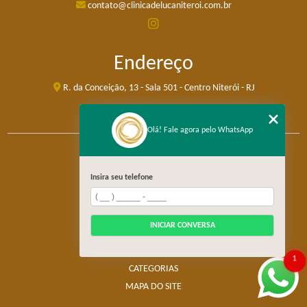
contato@clinicadelucaniteroi.com.br
Endereço
R. da Conceição, 13 - Sala 501 - Centro Niterói - RJ
Olá! Fale agora pelo WhatsApp
HOME
Insira seu telefone
SOBRE
SERVIÇOS
UNIDADE MÓVEL
INICIAR CONVERSA
TELEMEDICINA
CONTATO
1
CATEGORIAS
MAPA DO SITE