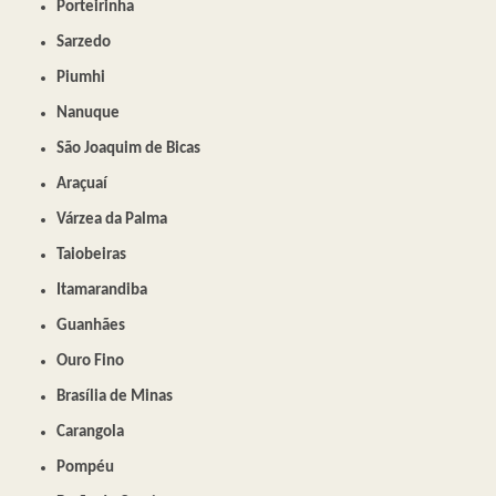
Porteirinha
Sarzedo
Piumhi
Nanuque
São Joaquim de Bicas
Araçuaí
Várzea da Palma
Taiobeiras
Itamarandiba
Guanhães
Ouro Fino
Brasília de Minas
Carangola
Pompéu