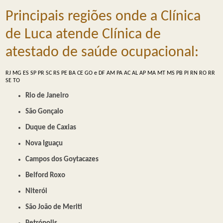
Principais regiões onde a Clínica
de Luca atende Clínica de
atestado de saúde ocupacional:
RJ
MG
ES
SP
PR
SC
RS
PE
BA
CE
GO e DF
AM
PA
AC
AL
AP
MA
MT
MS
PB
PI
RN
RO
RR
SE
TO
Rio de Janeiro
São Gonçalo
Duque de Caxias
Nova Iguaçu
Campos dos Goytacazes
Belford Roxo
Niterói
São João de Meriti