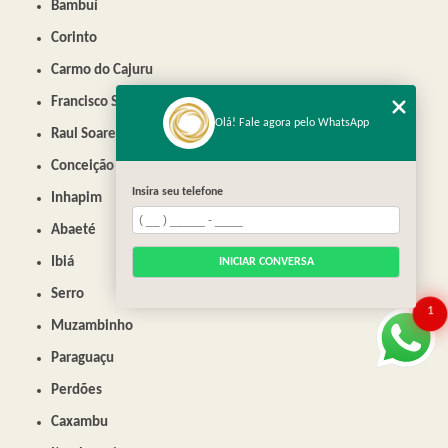
Bambuí
Corinto
Carmo do Cajuru
Francisco Sá
Olá! Fale agora pelo WhatsApp
Raul Soares
Conceição do Mato Dentro
Insira seu telefone
Inhapim
Abaeté
Ibiá
INICIAR CONVERSA
Serro
1
Muzambinho
Paraguaçu
Perdões
Caxambu