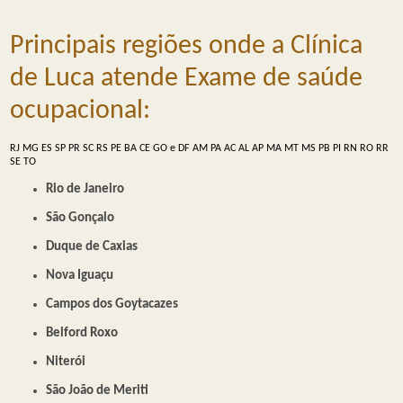
Principais regiões onde a Clínica
de Luca atende Exame de saúde
ocupacional:
RJ
MG
ES
SP
PR
SC
RS
PE
BA
CE
GO e DF
AM
PA
AC
AL
AP
MA
MT
MS
PB
PI
RN
RO
RR
SE
TO
Rio de Janeiro
São Gonçalo
Duque de Caxias
Nova Iguaçu
Campos dos Goytacazes
Belford Roxo
Niterói
São João de Meriti