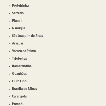
Porteirinha
Sarzedo
Piumhi
Nanuque
São Joaquim de Bicas
Araçuaí
Várzea da Palma
Taiobeiras
Itamarandiba
Guanhães
Ouro Fino
Brasília de Minas
Carangola
Pompéu