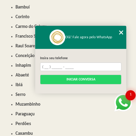
Bambuí
Corinto
Carmo do Cajuru
Francisco Sá
Olá! Fale agora pelo WhatsApp
Raul Soares
Conceição do Mato Dentro
Insira seu telefone
Inhapim
Abaeté
INICIAR CONVERSA
Ibiá
1
Serro
Muzambinho
Paraguaçu
Perdões
Caxambu