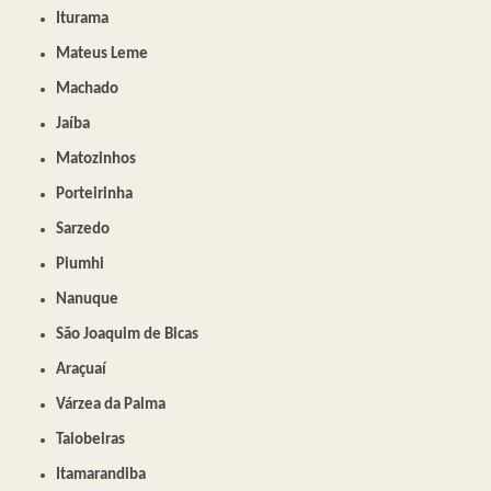
Iturama
Mateus Leme
Machado
Jaíba
Matozinhos
Porteirinha
Sarzedo
Piumhi
Nanuque
São Joaquim de Bicas
Araçuaí
Várzea da Palma
Taiobeiras
Itamarandiba