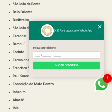
São João da Ponte
Belo Oriente
Buritizeiro
São João do Paraíso
Olá! Fale agora pelo WhatsApp
Carandaí
Bambuí
Insira seu telefone
Corinto
Carmo do Cajuru
INICIAR CONVERSA
Francisco Sá
Raul Soares
1
Conceição do Mato Dentro
Inhapim
Abaeté
Ibiá